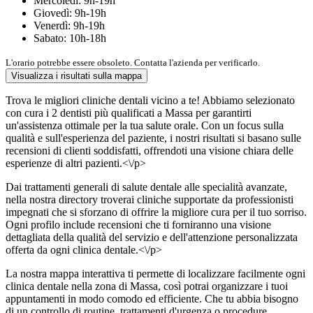
Mercoledì: 9h-19h
Giovedì: 9h-19h
Venerdì: 9h-19h
Sabato: 10h-18h
L'orario potrebbe essere obsoleto. Contatta l'azienda per verificarlo.
Visualizza i risultati sulla mappa
Trova le migliori cliniche dentali vicino a te! Abbiamo selezionato
con cura i 2 dentisti più qualificati a Massa per garantirti
un'assistenza ottimale per la tua salute orale. Con un focus sulla
qualità e sull'esperienza del paziente, i nostri risultati si basano sulle
recensioni di clienti soddisfatti, offrendoti una visione chiara delle
esperienze di altri pazienti.<\/p>
Dai trattamenti generali di salute dentale alle specialità avanzate,
nella nostra directory troverai cliniche supportate da professionisti
impegnati che si sforzano di offrire la migliore cura per il tuo sorriso.
Ogni profilo include recensioni che ti forniranno una visione
dettagliata della qualità del servizio e dell'attenzione personalizzata
offerta da ogni clinica dentale.<\/p>
La nostra mappa interattiva ti permette di localizzare facilmente ogni
clinica dentale nella zona di Massa, così potrai organizzare i tuoi
appuntamenti in modo comodo ed efficiente. Che tu abbia bisogno
di un controllo di routine, trattamenti d'urgenza o procedure