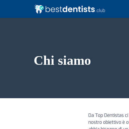
Chi siamo
Da Top Dentistas ci 
nostro obiettivo è o