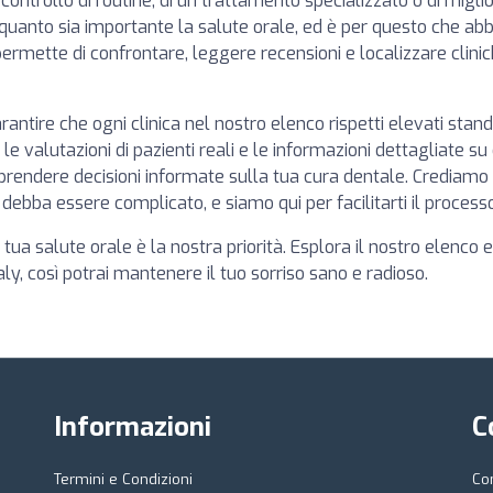
controllo di routine, di un trattamento specializzato o di miglio
quanto sia importante la salute orale, ed è per questo che ab
ermette di confrontare, leggere recensioni e localizzare clinich
ntire che ogni clinica nel nostro elenco rispetti elevati stand
 le valutazioni di pazienti reali e le informazioni dettagliate su 
a prendere decisioni informate sulla tua cura dentale. Crediamo 
debba essere complicato, e siamo qui per facilitarti il processo
tua salute orale è la nostra priorità. Esplora il nostro elenco e 
taly, così potrai mantenere il tuo sorriso sano e radioso.
Informazioni
C
Termini e Condizioni
Co