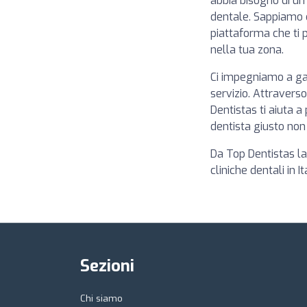
abbia bisogno di un 
dentale. Sappiamo 
piattaforma che ti p
nella tua zona.
Ci impegniamo a gara
servizio. Attraverso
Dentistas ti aiuta 
dentista giusto non 
Da Top Dentistas la 
cliniche dentali in I
Sezioni
Chi siamo