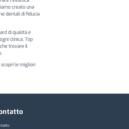
rare l'estetica
biamo creato una
e dentali di fiducia
ard di qualità e
ogni clinica, Top
che trovare il
.
scopri le migliori
ontatto
ntatto