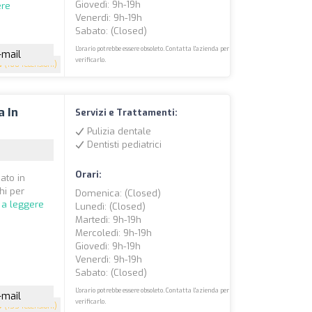
Giovedì: 9h-19h
ere
Venerdì: 9h-19h
Sabato: (closed)
L'orario potrebbe essere obsoleto. Contatta l'azienda per
-mail
verificarlo.
8
(160 recensioni)
a In
Servizi e Trattamenti:
Pulizia dentale
Dentisti pediatrici
Orari:
zato in
hi per
Domenica: (closed)
 a leggere
Lunedì: (closed)
Martedì: 9h-19h
Mercoledì: 9h-19h
Giovedì: 9h-19h
Venerdì: 9h-19h
Sabato: (closed)
L'orario potrebbe essere obsoleto. Contatta l'azienda per
-mail
verificarlo.
9
(155 recensioni)