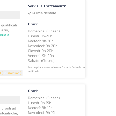
Servizi e Trattamenti:
Pulizia dentale
Orari:
qualificati
Lazio,
Domenica: (closed)
inua a
Lunedì: 9h-20h
Martedì: 9h-20h
Mercoledì: 9h-20h
Giovedì: 9h-20h
Venerdì: 9h-20h
Sabato: (closed)
L'orario potrebbe essere obsoleto. Contatta l'azienda per
verificarlo.
8
(199 recensioni)
Orari:
Domenica: (closed)
Lunedì: 9h-19h
Martedì: 9h-19h
i pronti ad
Mercoledì: 9h-19h
ntoiatriche,