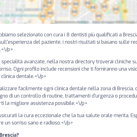
Abbiamo selezionato con cura i 8 dentisti più qualificati a Bresc
ll'esperienza del paziente, i nostri risultati si basano sulle rec
i.<\/p>
 specialità avanzate, nella nostra directory troverai cliniche 
sorriso. Ogni profilo include recensioni che ti forniranno una vis
 clinica dentale.<\/p>
lizzare facilmente ogni clinica dentale nella zona di Brescia, 
o di un controllo di routine, trattamenti d'urgenza o procedure
rti la migliore assistenza possibile.<\/p>
 assicurati la cura eccezionale che la tua salute orale merita. E
re un sorriso sano e radioso.<\/p>
 Brescia?