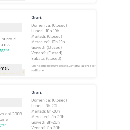
Orari:
Domenica: (closed)
Lunedì: 10h-19h
Martedì: (closed)
n punto di
Mercoledì: 10h-19h
za nel
Giovedì: (closed)
ggere
Venerdì: (closed)
Sabato: (closed)
L'orario potrebbe essere obsoleto. Contatta l'azienda per
-mail
verificarlo.
.9
(137 recensioni)
Orari:
Domenica: (closed)
Lunedì: 8h-20h
Martedì: 8h-20h
tivo dal 2009
Mercoledì: 8h-20h
tarie
Giovedì: 8h-20h
gere
Venerdì: 8h-20h