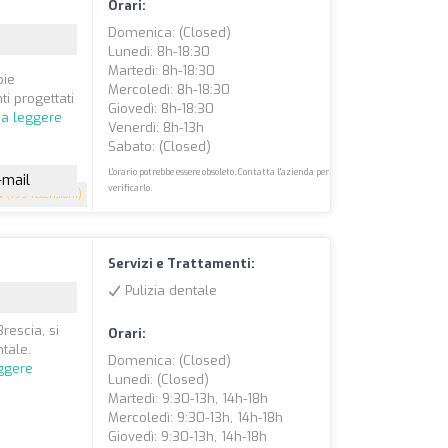
Orari:
Domenica: (closed)
Lunedì: 8h-18:30
Martedì: 8h-18:30
pie
Mercoledì: 8h-18:30
ti progettati
Giovedì: 8h-18:30
 a leggere
Venerdì: 8h-13h
Sabato: (closed)
L'orario potrebbe essere obsoleto. Contatta l'azienda per
-mail
verificarlo.
5
(199 recensioni)
Servizi e Trattamenti:
Pulizia dentale
Brescia, si
Orari:
ntale.
Domenica: (closed)
ggere
Lunedì: (closed)
Martedì: 9:30-13h, 14h-18h
Mercoledì: 9:30-13h, 14h-18h
Giovedì: 9:30-13h, 14h-18h