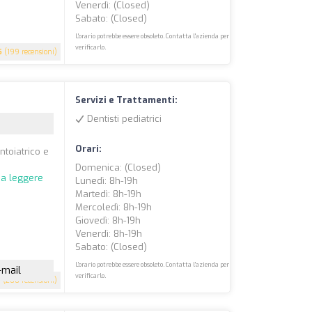
Venerdì: (closed)
Sabato: (closed)
L'orario potrebbe essere obsoleto. Contatta l'azienda per
verificarlo.
5
(199 recensioni)
Servizi e Trattamenti:
Dentisti pediatrici
Orari:
ntoiatrico e
Domenica: (closed)
 a leggere
Lunedì: 8h-19h
Martedì: 8h-19h
Mercoledì: 8h-19h
Giovedì: 8h-19h
Venerdì: 8h-19h
Sabato: (closed)
L'orario potrebbe essere obsoleto. Contatta l'azienda per
-mail
verificarlo.
7
(200 recensioni)