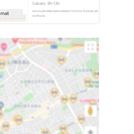
Sabato: 8h-13h
L'orario potrebbe essere obsoleto. Contatta l'azienda per
-mail
verificarlo.
.6
(127 recensioni)