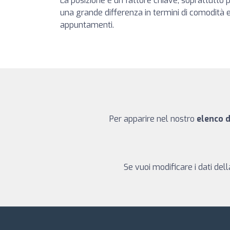
La posizione è un fattore chiave, soprattutto p
una grande differenza in termini di comodità e 
appuntamenti.
Per apparire nel nostro
elenco d
Se vuoi modificare i dati del