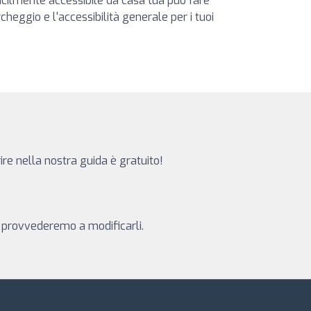
 facilmente accessibile da casa tua può fare
cheggio e l'accessibilità generale per i tuoi
rire nella nostra guida è gratuito!
 e provvederemo a modificarli.