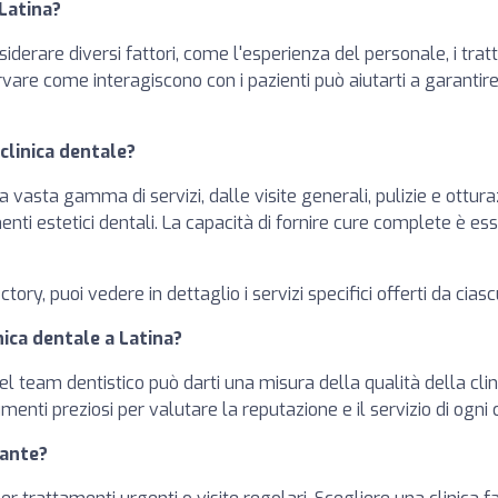
 Latina?
iderare diversi fattori, come l'esperienza del personale, i tratta
servare come interagiscono con i pazienti può aiutarti a garantir
 clinica dentale?
 vasta gamma di servizi, dalle visite generali, pulizie e ottur
nti estetici dentali. La capacità di fornire cure complete è es
ectory, puoi vedere in dettaglio i servizi specifici offerti da cias
nica dentale a Latina?
 del team dentistico può darti una misura della qualità della clin
enti preziosi per valutare la reputazione e il servizio di ogni c
tante?