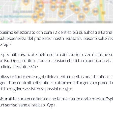
Abbiamo selezionato con cura i 2 dentisti più qualificati a Latin
ll'esperienza del paziente, i nostri risultati si basano sulle rec
i.<\/p>
 specialità avanzate, nella nostra directory troverai cliniche 
sorriso. Ogni profilo include recensioni che ti forniranno una vis
 clinica dentale.<\/p>
lizzare facilmente ogni clinica dentale nella zona di Latina, c
o di un controllo di routine, trattamenti d'urgenza o procedure
rti la migliore assistenza possibile.<\/p>
assicurati la cura eccezionale che la tua salute orale merita. Es
un sorriso sano e radioso.<\/p>