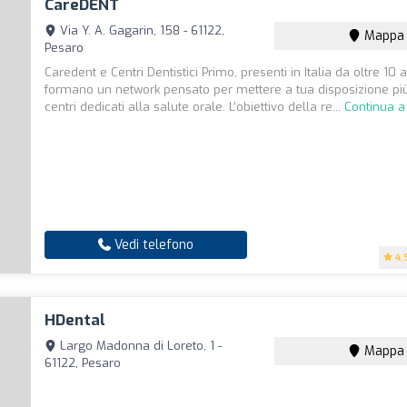
CareDENT
Via Y. A. Gagarin, 158 - 61122,
Mappa
Pesaro
Caredent e Centri Dentistici Primo, presenti in Italia da oltre 10 a
formano un network pensato per mettere a tua disposizione più
centri dedicati alla salute orale. L’obiettivo della re...
Continua a
Vedi telefono
4.
HDental
Largo Madonna di Loreto, 1 -
Mappa
61122, Pesaro