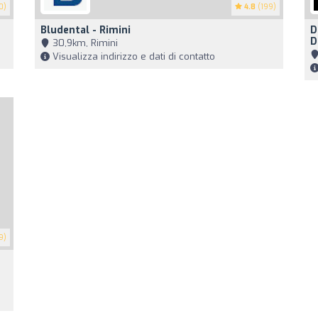
0)
4.8
(199)
Bludental - Rimini
D
D
30,9km, Rimini
Visualizza indirizzo e dati di contatto
9)