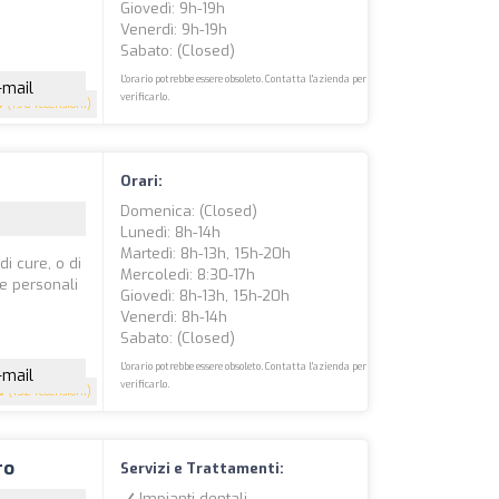
Giovedì: 9h-19h
Venerdì: 9h-19h
Sabato: (closed)
L'orario potrebbe essere obsoleto. Contatta l'azienda per
-mail
verificarlo.
9
(196 recensioni)
Orari:
Domenica: (closed)
Lunedì: 8h-14h
Martedì: 8h-13h, 15h-20h
di cure, o di
Mercoledì: 8:30-17h
ze personali
Giovedì: 8h-13h, 15h-20h
Venerdì: 8h-14h
Sabato: (closed)
L'orario potrebbe essere obsoleto. Contatta l'azienda per
-mail
verificarlo.
5
(152 recensioni)
ro
Servizi e Trattamenti:
Impianti dentali