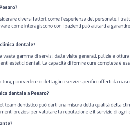
 Pesaro?
iderare diversi fattori, come l'esperienza del personale, i tratta
servare come interagiscono con i pazienti può aiutarti a garantir
 clinica dentale?
 vasta gamma di servizi, dalle visite generali, pulizie e ottur
nti estetici dentali. La capacità di fornire cure complete è es
ectory, puoi vedere in dettaglio i servizi specifici offerti da cias
nica dentale a Pesaro?
 del team dentistico può darti una misura della qualità della clin
enti preziosi per valutare la reputazione e il servizio di ogni c
tante?